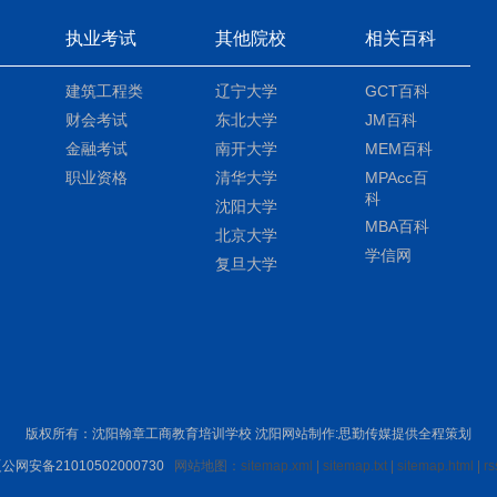
执业考试
其他院校
相关百科
建筑工程类
辽宁大学
GCT百科
财会考试
东北大学
JM百科
金融考试
南开大学
MEM百科
职业资格
清华大学
MPAcc百
科
沈阳大学
MBA百科
北京大学
学信网
复旦大学
版权所有：沈阳翰章工商教育培训学校
沈阳网站制作
:思勤传媒提供全程策划
公网安备21010502000730
网站地图：
sitemap.xml
|
sitemap.txt
|
sitemap.html
|
rs