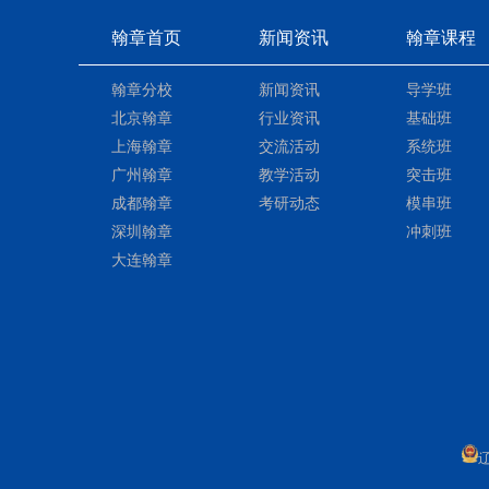
翰章首页
新闻资讯
翰章课程
新闻资讯
导学班
翰章分校
北京翰章
行业资讯
基础班
上海翰章
交流活动
系统班
广州翰章
教学活动
突击班
成都翰章
考研动态
模串班
深圳翰章
冲刺班
大连翰章
辽