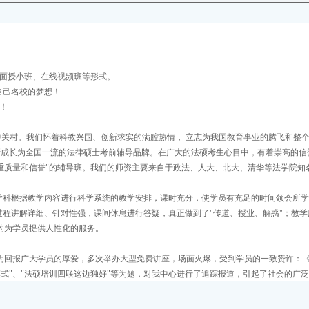
面授小班、在线视频班等形式。
自己名校的梦想！
！
关村。我们怀着科教兴国、创新求实的满腔热情， 立志为我国教育事业的腾飞和整
已逐渐成长为全国一流的法律硕士考前辅导品牌。在广大的法硕考生心目中，有着崇高的信
重质量和信誉"的辅导班。我们的师资主要来自于政法、人大、北大、清华等法学院知名
有学科根据教学内容进行科学系统的教学安排，课时充分，使学员有充足的时间领会所学
过程讲解详细、针对性强，课间休息进行答疑，真正做到了"传道、授业、解惑"；教学
的为学员提供人性化的服务。
心为回报广大学员的厚爱，多次举办大型免费讲座，场面火爆，受到学员的一致赞许：
式"、"法硕培训四联这边独好"等为题，对我中心进行了追踪报道，引起了社会的广