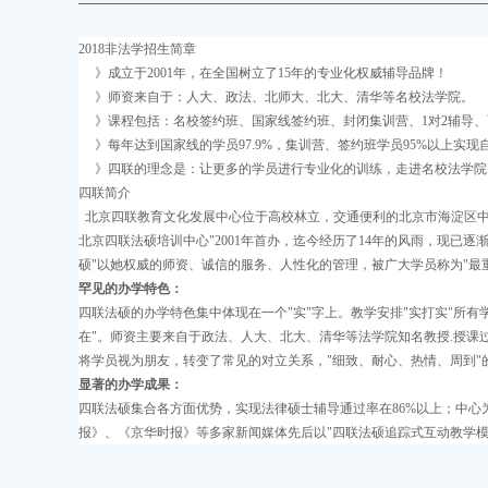
2018非法学招生简章
》成立于2001年，在全国树立了15年的专业化权威辅导品牌！
》师资来自于：人大、政法、北师大、北大、清华等名校法学院。
》课程包括：名校签约班、国家线签约班、封闭集训营、1对2辅导、
》每年达到国家线的学员97.9%，集训营、签约班学员95%以上实现
》四联的理念是：让更多的学员进行专业化的训练，走进名校法学院
四联简介
北京四联教育文化发展中心位于高校林立，交通便利的北京市海淀区中
北京四联法硕培训中心"2001年首办，迄今经历了14年的风雨，现
硕"以她权威的师资、诚信的服务、人性化的管理，被广大学员称为"最
罕见的办学特色：
四联法硕的办学特色集中体现在一个"实"字上。教学安排"实打实"所
在"。师资主要来自于政法、人大、北大、清华等法学院知名教授.授课
将学员视为朋友，转变了常见的对立关系，"细致、耐心、热情、周到"
显著的办学成果：
四联法硕集合各方面优势，实现法律硕士辅导通过率在86%以上；中
报》、《京华时报》等多家新闻媒体先后以"四联法硕追踪式互动教学模