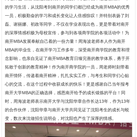
的学习生活，从沈阳考到南开的同学们都已经成为南开MBA的优秀
一员，积极勤奋的学习和成长变化让人倍感惊叹！并特别表扬了刘
磊、谢丽娜、初政等同学，不仅在学业表现出色，更是带着对南开
的深厚情感积极为母校宣传，参与到各项商学院的各项活动中！为
南开MBA发展奉献自己着的一份力量！周海波老师本人作为南开
MBA的毕业生，在南开学习工作多年，深受南开商学院的教育和理
念影响，也亲自见证了南开MBA教育日臻完善的教学体系，勇于开
拓敢于创新的教育精神！作为南开商学院的一员，周老师时刻带着
南开情怀，传递着南开精神，扎扎实实工作，与考生和同学们心贴
心的交流，在这个过程中收获成长的快乐！更是感谢自己当年报考
南开大学MBA的正确选择，感恩南开给予的成长锻炼的平台！同
时，周海波老师表示南开大学与沈阳华章合作长达13年，作为13年
的合作伙伴，沈阳华章与南开大学共同见证了沈阳考生的成长与蜕
变，数次来沈做招生说明会，对沈阳也产生了深厚的情感。