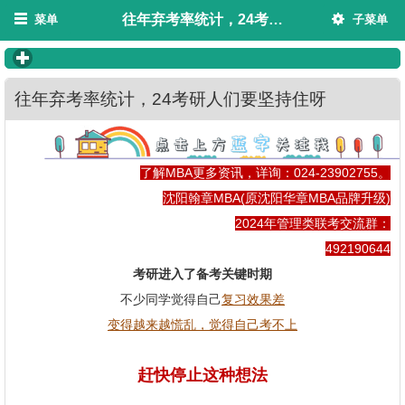
往年弃考率统计，24考研人们要坚持住呀
菜单
子菜单
click to expand contents
往年弃考率统计，24考研人们要坚持住呀
了解MBA更多资讯，详询：024-23902755。
沈阳翰章MBA(原沈阳华章MBA品牌升级)
2024年管理类联考交流群：
492190644
考研进入了备考关键时期
不少同学觉得自己
复习效果差
变得越来越慌乱，觉得自己考不上
赶快停止这种想法